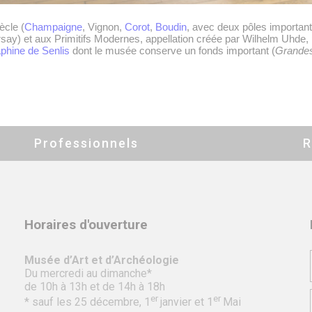
ècle (
Champaigne
, Vignon,
Corot
,
Boudin
, avec deux pôles importan
say) et aux Primitifs Modernes, appellation créée par Wilhelm Uhd
aphine de Senlis
dont le musée conserve un fonds important (
Grandes
Professionnels
R
Horaires d'ouverture
Musée d’Art et d’Archéologie
Du mercredi au dimanche*
de 10h à 13h et de 14h à 18h
er
er
* sauf les 25 décembre, 1
janvier et 1
Mai