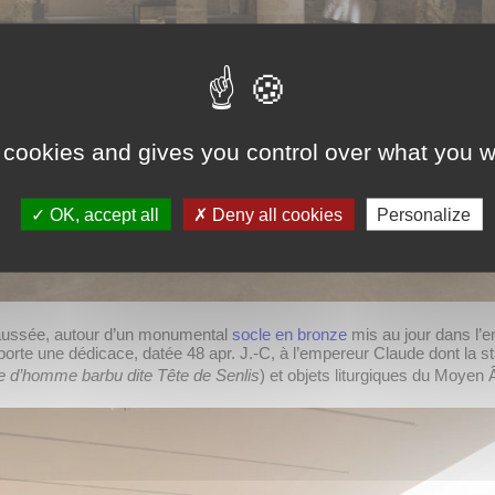
 cookies and gives you control over what you w
OK, accept all
Deny all cookies
Personalize
haussée, autour d’un monumental
socle en bronze
mis au jour dans l’e
orte une dédicace, datée 48 apr. J.-C, à l’empereur Claude dont la s
e d’homme barbu dite Tête de Senlis
) et objets liturgiques du Moyen 