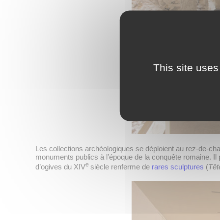
This site uses
Les collections archéologiques se déploient au rez-de-c
monuments publics à l’époque de la conquête romaine. Il p
e
d’ogives du XIV
siècle renferme de
rares sculptures
(
Têt