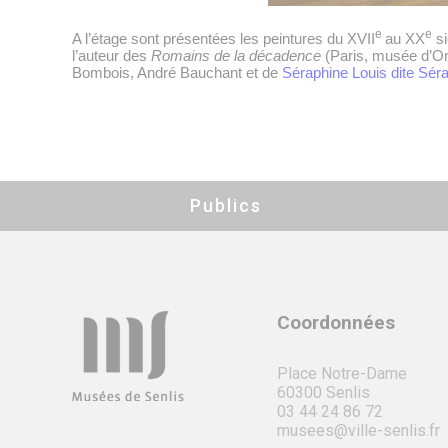
e
e
A l’étage sont présentées les peintures du XVII
au XX
si
l’auteur des
Romains de la décadence
(Paris, musée d’Or
Bombois, André Bauchant et de
Séraphine Louis dite Sér
Publics
Coordonnées
Place Notre-Dame
60300 Senlis
03 44 24 86 72
musees@ville-senlis.fr