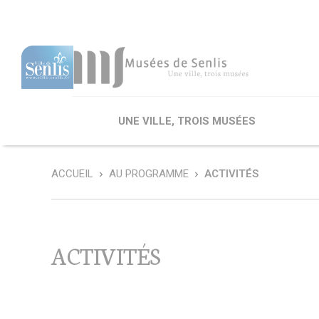
Cookies management panel
UNE VILLE, TROIS MUSÉES
ACCUEIL
AU PROGRAMME
ACTIVITÉS
Musée d’Art et d’Archéologie
Expositions
Explorer les collections
Accès, horaires et tarifs
Historique du musée
Expositions en cours
Dossiers thématiques
Boutiques
Palais épiscopal
Expositions passées
Bibliothèques et documentation
Parcours
Papiers sensibles
Œuvres commentées (musée d’Art et d’Archéologie)
ACTIVITÉS
Visite virtuelle du musée d’Art et d’Archéologie
L’objet de la saison
Œuvres commentées (musée de la Vénerie)
Rénovation
Publications
Tout l'agenda
Hôtel de Vermandois
Les musées… Sur POP
Les amis du musée d’Art et d’Archéologie
Les œuvres classées MNR