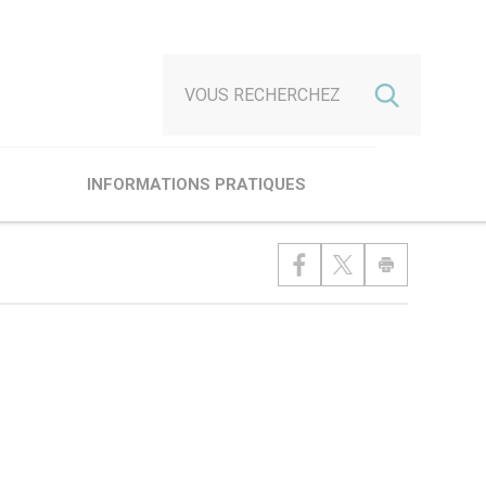
INFORMATIONS PRATIQUES
usée des Spahis
ublics
ccessibilité
Scolaires, centres de loisirs
Groupes
Abonnés des musées