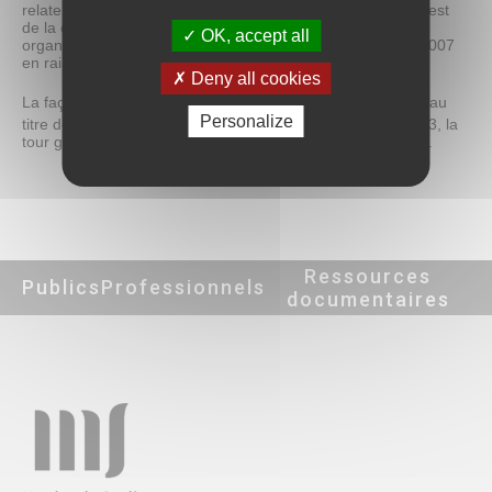
relate l’histoire de la ville, l’autre est consacré au portail ouest
de la cathédrale. Le musée accueille aussi les expositions
OK, accept all
organisées par les musées de Senlis. Il est fermé depuis 2007
en raison des travaux menés au
palais épiscopal
.
Deny all cookies
La façade sud, la tourelle ainsi que la toiture sont inscrites au
er
Personalize
titre des Monuments Historiques par arrêté du 1
mai 1933, la
tour gallo-romaine est classée par arrêté du 20 juillet 1942.
Ressources
Publics
Professionnels
documentaires