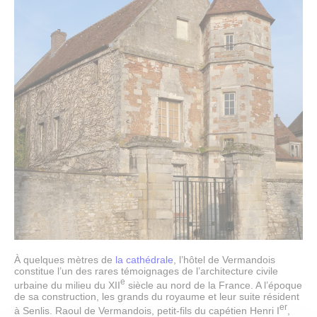
AU PROGRAMME
Expositions
Expositions en cours
Expositions passées
Papiers sensibles
L’objet de la saison
Activités
Jeune public
Publics
Scolaires, centres de loisirs
Groupes
Abonnés des musées
Tout l'agenda
COLLECTIONS
Explorer les collections
Dossiers thématiques
À quelques mètres de
la cathédrale
, l’hôtel de Vermandois
Bibliothèques et documentation
constitue l’un des rares témoignages de l’architecture civile
Œuvres commentées (musée d’Art et d’Archéologie)
e
urbaine du milieu du XII
siècle au nord de la France. A l’époque
Œuvres commentées (musée de la Vénerie)
de sa construction, les grands du royaume et leur suite résident
Publications
er
à Senlis. Raoul de Vermandois, petit-fils du capétien Henri I
,