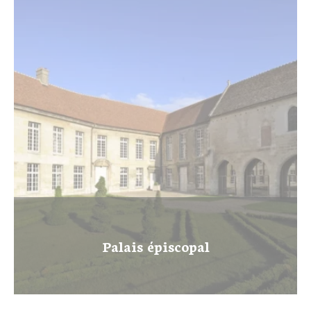
Les musées… Sur POP
Les œuvres classées MNR
Vie des collections
Acquisitions récentes
INFORMATIONS PRATIQUES
Accès, horaires et tarifs
Venir à Senlis
Accessibilité
Boutiques
Contacts
Palais épiscopal