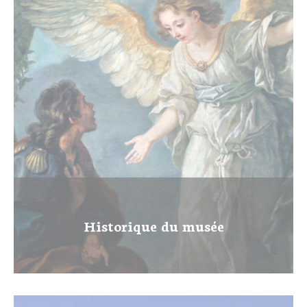
AU PROGRAMME
Expositions
Expositions en cours
Expositions passées
Papiers sensibles
L’objet de la saison
Activités
Jeune public
Publics
Scolaires, centres de loisirs
Groupes
Abonnés des musées
Tout l'agenda
COLLECTIONS
Historique du musée
Explorer les collections
Dossiers thématiques
Bibliothèques et documentation
Œuvres commentées (musée d’Art et d’Archéologie)
Œuvres commentées (musée de la Vénerie)
Publications