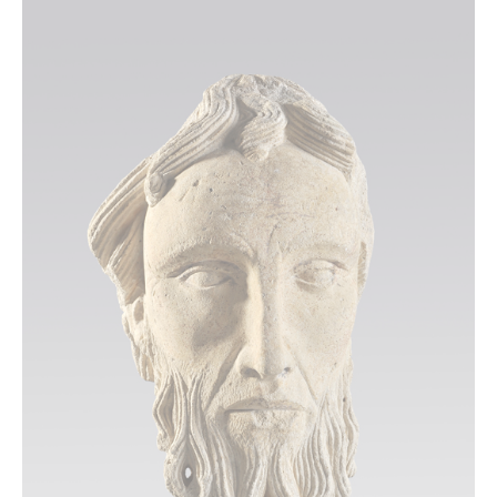
AU PROGRAMME
Expositions
Expositions en cours
Expositions passées
Papiers sensibles
L’objet de la saison
Activités
Jeune public
Publics
Scolaires, centres de loisirs
Groupes
Abonnés des musées
Tout l'agenda
COLLECTIONS
Explorer les collections
Dossiers thématiques
Bibliothèques et documentation
Œuvres commentées (musée d’Art et d’Archéologie)
Œuvres commentées (musée de la Vénerie)
Publications