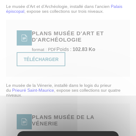
Le musée d’Art et d’Archéologie, installé dans l’ancien
Palais
AU PROGRAMME
épiscopal
, expose ses collections sur trois niveaux.
Expositions
Expositions en cours
Expositions passées
PLANS MUSÉE D'ART ET
Papiers sensibles
D'ARCHÉOLOGIE
L’objet de la saison
Activités
Poids :
102.83 Ko
format : PDF
Jeune public
Publics
TÉLÉCHARGER
Scolaires, centres de loisirs
Groupes
Abonnés des musées
Tout l'agenda
Le musée de la Vénerie, installé dans le logis du prieur
du
Prieuré Saint-Maurice
, expose ses collections sur quatre
COLLECTIONS
niveaux.
Explorer les collections
Dossiers thématiques
Bibliothèques et documentation
PLANS MUSÉE DE LA
Œuvres commentées (musée d’Art et d’Archéologie)
VÉNERIE
Œuvres commentées (musée de la Vénerie)
Publications
Poids :
107.83 Ko
format : PDF