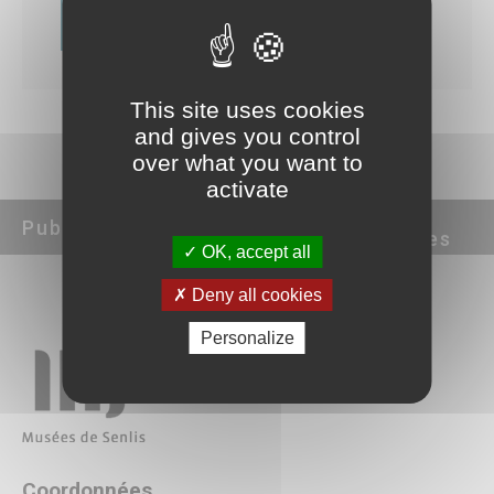
Les musées… Sur POP
Les œuvres classées MNR
TÉLÉCHARGER
Vie des collections
Acquisitions récentes
INFORMATIONS PRATIQUES
This site uses cookies
and gives you control
Accès, horaires et tarifs
Venir à Senlis
over what you want to
Accessibilité
activate
Boutiques
Ressources
Contacts
Publics
Professionnels
documentaires
OK, accept all
Deny all cookies
Personalize
Coordonnées