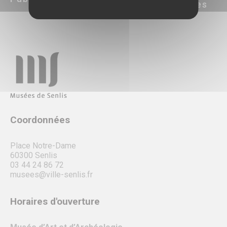
documentaires
Coordonnées
Place Notre-Dame
60300 Senlis
03 44 24 86 72
musees@ville-senlis.fr
Horaires d'ouverture