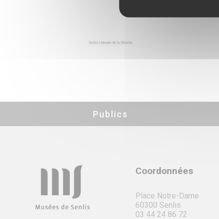
Publics
Coordonnées
Place Notre-Dame
60300 Senlis
03 44 24 86 72