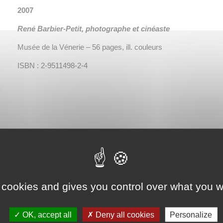
2007
René Barbier-Petit, photographe et cinéaste
Musée de la Vénerie – 56 pages, ill. couleurs
ISBN : 2-9511498-2-4
 cookies and gives you control over what you w
OK, accept all
Deny all cookies
Personalize