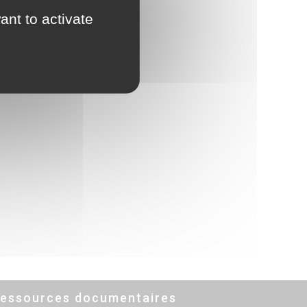
ant to activate
essources documentaires