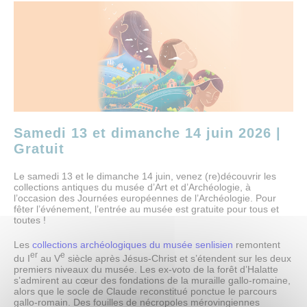
AU PROGRAMME
Expositions
Expositions en cours
Expositions passées
Papiers sensibles
L’objet de la saison
Activités
Jeune public
Publics
Samedi 13 et dimanche 14 juin 2026 |
Scolaires, centres de loisirs
Gratuit
Groupes
Abonnés des musées
Le samedi 13 et le dimanche 14 juin, venez (re)découvrir les
Tout l'agenda
collections antiques du musée d’Art et d’Archéologie, à
l’occasion des Journées européennes de l’Archéologie. Pour
fêter l’événement, l’entrée au musée est gratuite pour tous et
COLLECTIONS
toutes !
Explorer les collections
Dossiers thématiques
Les
collections archéologiques du musée senlisien
remontent
Bibliothèques et documentation
er
e
du I
au V
siècle après Jésus-Christ et s’étendent sur les deux
Œuvres commentées (musée d’Art et d’Archéologie)
premiers niveaux du musée. Les ex-voto de la forêt d’Halatte
s’admirent au cœur des fondations de la muraille gallo-romaine,
Œuvres commentées (musée de la Vénerie)
alors que le socle de Claude reconstitué ponctue le parcours
Publications
gallo-romain. Des fouilles de nécropoles mérovingiennes