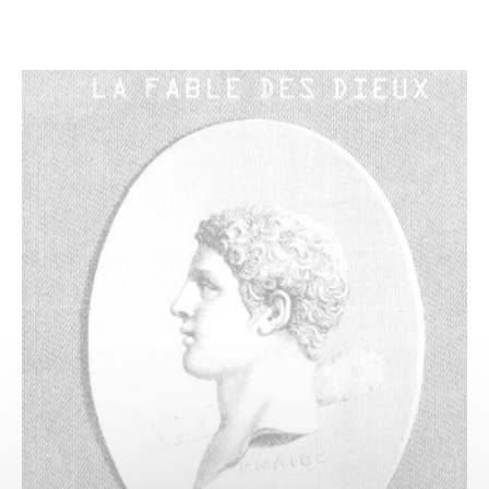
AU PROGRAMME
Expositions
Expositions en cours
Expositions passées
Papiers sensibles
L’objet de la saison
Activités
Jeune public
Publics
Scolaires, centres de loisirs
Groupes
Abonnés des musées
Tout l'agenda
COLLECTIONS
Explorer les collections
Dossiers thématiques
Bibliothèques et documentation
Œuvres commentées (musée d’Art et d’Archéologie)
Œuvres commentées (musée de la Vénerie)
Publications