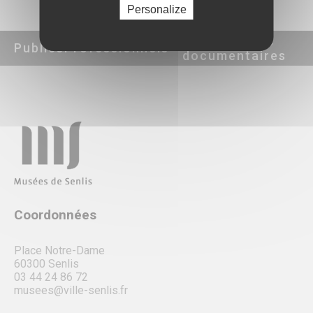
Personalize
Ressources
Publics
Professionnels
documentaires
Coordonnées
Place Notre-Dame
60300 Senlis
03 44 24 86 72
musees@ville-senlis.fr