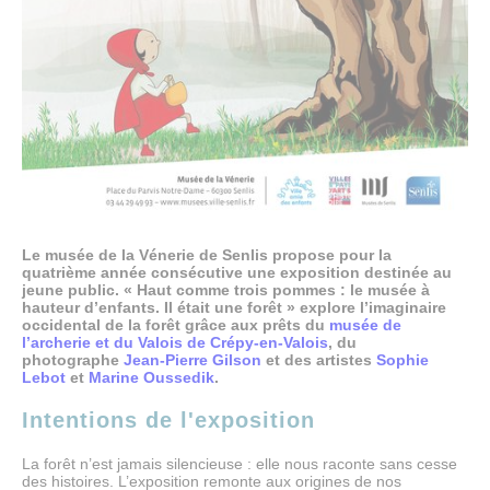
Les musées… Sur POP
Les œuvres classées MNR
Vie des collections
Acquisitions récentes
INFORMATIONS PRATIQUES
Accès, horaires et tarifs
Venir à Senlis
Accessibilité
Boutiques
Contacts
Le musée de la Vénerie de Senlis propose pour la
quatrième année consécutive une exposition destinée au
jeune public. « Haut comme trois pommes : le musée à
hauteur d’enfants. Il était une forêt » explore l’imaginaire
occidental de la forêt grâce aux prêts du
musée de
l’archerie et du Valois de Crépy-en-Valois
, du
photographe
Jean-Pierre Gilson
et des artistes
Sophie
Lebot
et
Marine Oussedik
.
Intentions de l'exposition
La forêt n’est jamais silencieuse : elle nous raconte sans cesse
des histoires. L’exposition remonte aux origines de nos