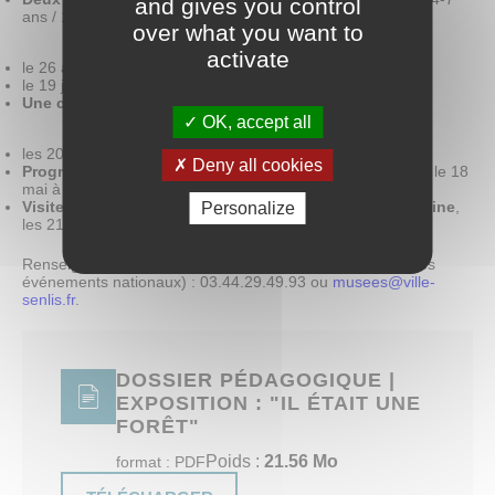
and gives you control
ans / 14h30 pour les 8-12 ans :
over what you want to
activate
le 26 avril : « Mon ami imaginaire »
le 19 juillet : « Créature de rêve »
Une conférence spécifique lors des Semaines de l’art
:
OK, accept all
les 20 et 21 juin : « Les créatures dans l’art »
Deny all cookies
Programmation spécifique lors de la Nuit des musées,
le 18
mai à 18h
Visite libre lors des Journées européennes du patrimoine
,
Personalize
les 21 et 22 septembre
Renseignements et réservations (conseillées, sauf pour les
événements nationaux) : 03.44.29.49.93 ou
musees@ville-
senlis.fr
.
DOSSIER PÉDAGOGIQUE |
EXPOSITION : "IL ÉTAIT UNE
FORÊT"
Poids :
21.56 Mo
format : PDF