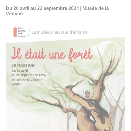
Du 20 avril au 22 septembre 2024 | Musée de la
AU PROGRAMME
Vénerie
Expositions
Expositions en cours
Expositions passées
Papiers sensibles
L’objet de la saison
Activités
Jeune public
Publics
Scolaires, centres de loisirs
Groupes
Abonnés des musées
Tout l'agenda
COLLECTIONS
Explorer les collections
Dossiers thématiques
Bibliothèques et documentation
Œuvres commentées (musée d’Art et d’Archéologie)
Œuvres commentées (musée de la Vénerie)
Publications