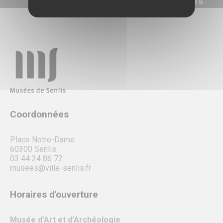
documentaires
Coordonnées
Place Notre-Dame
60300 Senlis
03 44 24 86 72
musees@ville-senlis.fr
Horaires d'ouverture
Musée d’Art et d’Archéologie