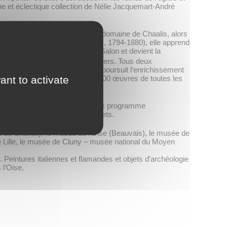
iche et éclectique collection de Nélie Jacquemart-André
(Ermenonville, 1802-1881). Le domaine de Chaalis, alors
n. Élève de Léon Cogniet (Paris, 1794-1880), elle apprend
xpose à plusieurs reprises au Salon et devient la
ritier d’une dynastie de banquiers. Tous deux
mort de son mari en 1894, Nélie poursuit l’enrichissement
ant to activate
n 1902 et y rassemble plus de 6000 œuvres de toutes les
omaine. En parallèle, un ambitieux programme
 de plus de 4000 œuvres et objets.
 de Chantilly, le musée de l’Oise (Beauvais), le musée de
de Lille, le musée de Cluny – musée national du Moyen
Peintures italiennes et flamandes et objets d’archéologie
 l’Oise.