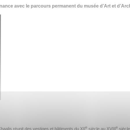
ance avec le parcours permanent du musée d’Art et d’Arch
e
e
haalis réunit des vestiges et bâtiments du XII
siècle au XVIII
siècle