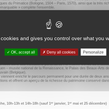
esques du Primatice (Bologne, 1504 – Paris, 1570), ainsi que la très r
emarquable » complète l’ensemble.
 son enfance à Chaalis, auprès de sa protectrice, Madame de Vatry 
re incontournable. La jeune Nélie y développe ses aptitudes en dessi
mélie Cogniet (Paris, 1798-1869). Artiste reconnue, Nélie Jacquemart e
épublique. Elle épouse en 1881 Édouard André (Paris, 1833-1894), hé
au 158 boulevard Haussmann en un écrin pour leur collection. Après la 
 cookies and gives you control over what you w
 de renom, d’Europe et d’Asie. Elle acquiert le domaine de Chaalis e
es visiteurs depuis plus d’un siècle.
 d’importants travaux d’aménagement et de restauration, au sein du d
OK, accept all
Deny all cookies
Personalize
ur un chantier des collections conséquent, comprenant la manutention
ntées dans des institutions partenaires : le musée Condé du château
Écouen – musée national de la Renaissance, le Palais des Beaux-Arts 
uvain (Belgique).
viennent enrichir le parcours permanent pour une durée de deux ans. 
tions et offrent un aperçu de la richesse du patrimoine conservé dans
e, 10h-13h et 14h-18h (sauf 1ᵉʳ janvier, 1ᵉʳ mai et 25 décembre)