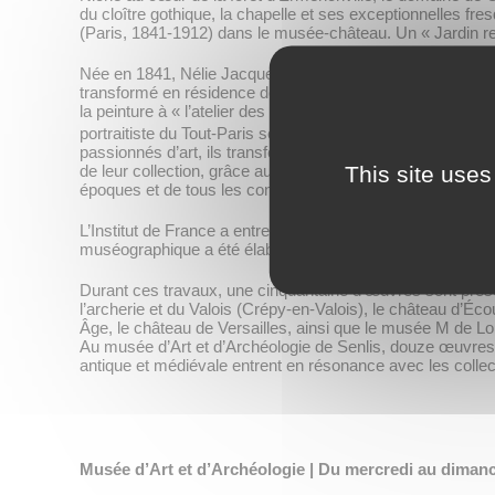
du cloître gothique, la chapelle et ses exceptionnelles fr
(Paris, 1841-1912) dans le musée-château. Un « Jardin r
Née en 1841, Nélie Jacquemart-André passe une partie de
transformé en résidence de chasse, est un lieu de rencont
la peinture à « l’atelier des femmes », fondé par Marie-A
e
portraitiste du Tout-Paris sous le Second Empire et la III
R
passionnés d’art, ils transforment leur hôtel particulier 
This site uses
de leur collection, grâce aux conseils de marchands d’art
époques et de tous les continents, suscitant l’admiration d
L’Institut de France a entrepris depuis plusieurs années
muséographique a été élaboré. Cette réflexion s’appuie s
Durant ces travaux, une cinquantaine d’œuvres sont prése
l’archerie et du Valois (Crépy-en-Valois), le château d’
Âge, le château de Versailles, ainsi que le musée M de Lo
Au musée d’Art et d’Archéologie de Senlis, douze œuvres 
antique et médiévale entrent en résonance avec les collec
Musée d’Art et d’Archéologie | Du mercredi au dimanch